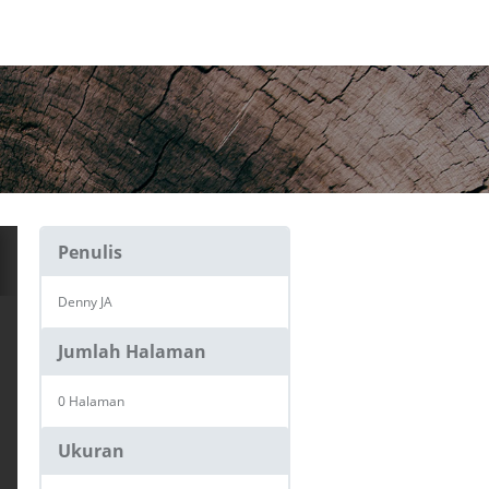
Penulis
Denny JA
Jumlah Halaman
0 Halaman
Ukuran