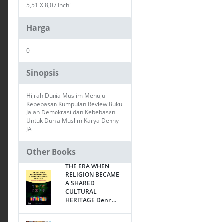
5,51 X 8,07 Inchi
Harga
0
Sinopsis
Hijrah Dunia Muslim Menuju
Kebebasan Kumpulan Review Buku
Jalan Demokrasi dan Kebebasan
Untuk Dunia Muslim Karya Denny
JA
Other Books
THE ERA WHEN
RELIGION BECAME
A SHARED
CULTURAL
HERITAGE Denn...