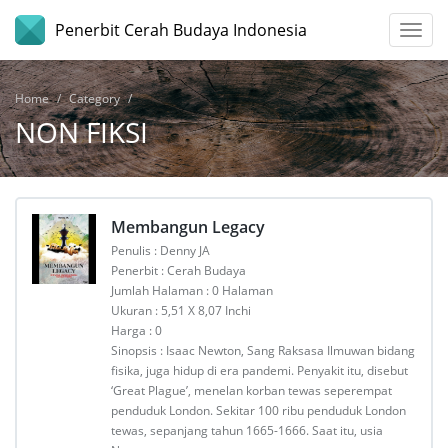
Penerbit Cerah Budaya Indonesia
Home
Category
NON FIKSI
Membangun Legacy
Penulis : Denny JA
Penerbit : Cerah Budaya
Jumlah Halaman : 0 Halaman
Ukuran : 5,51 X 8,07 Inchi
Harga : 0
Sinopsis : Isaac Newton, Sang Raksasa Ilmuwan bidang
fisika, juga hidup di era pandemi. Penyakit itu, disebut
‘Great Plague’, menelan korban tewas seperempat
penduduk London. Sekitar 100 ribu penduduk London
tewas, sepanjang tahun 1665-1666. Saat itu, usia