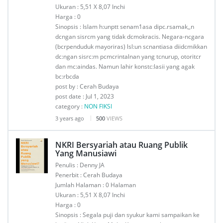
Ukuran : 5,51 X 8,07 Inchi
Harga : 0
Sinopsis : Islam h:unptt senam1asa dipc.rsamak,,n
dcngan sisrcm yang tidak dcmokracis. Negara-ncgara
(bcrpenduduk mayoriras) lsl:un scnantiasa diidcmikkan
dc:ngan sisrc:m pcmcrintalnan yang tcnurup, otoritcr
dan mc:aindas. Namun lahir konstc:lasii yang agak
bc:rbcda
post by : Cerah Budaya
post date : Jul 1, 2023
category :
NON FIKSI
3 years ago
500
VIEWS
NKRI Bersyariah atau Ruang Publik
Yang Manusiawi
Penulis : Denny JA
Penerbit : Cerah Budaya
Jumlah Halaman : 0 Halaman
Ukuran : 5,51 X 8,07 Inchi
Harga : 0
Sinopsis : Segala puji dan syukur kami sampaikan ke