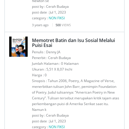
Newton se
post by : Cerah Budaya
post date : Jul 1, 2023
category :
NON FIKSI
3 years ago
500
VIEWS
Memotret Batin dan Isu Sosial Melalui
Puisi Esai
Penulis : Denny JA
Penerbit : Cerah Budaya
Jumlah Halaman : 0 Halaman
Ukuran : 5,51 X 8,07 Inchi
Harga : 0
Sinopsis : Tahun 2006, Poetry, A Magazine of Verse,
menerbitkan tulisan John Barr, pemimpin Foundation
of Poetry. Judul tulisannya: “American Poetry in New
Century”. Tulisan tersebut merupakan kritik tajam atas
perkembangan puisi di Amerika Serikat saat itu.
Namun k
post by : Cerah Budaya
post date : Jul 1, 2023
category :
NON FIKSI