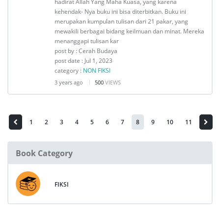
hadirat Allah Yang Maha Kuasa, yang karena
kehendak- Nya buku ini bisa diterbitkan. Buku ini
merupakan kumpulan tulisan dari 21 pakar, yang
mewakili berbagai bidang keilmuan dan minat. Mereka
menanggapi tulisan kar
post by : Cerah Budaya
post date : Jul 1, 2023
category :
NON FIKSI
3 years ago
500
VIEWS
1
2
3
4
5
6
7
8
9
10
11
Book Category
FIKSI