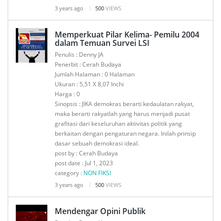
3 years ago
500
VIEWS
Memperkuat Pilar Kelima- Pemilu 2004
dalam Temuan Survei LSI
Penulis : Denny JA
Penerbit : Cerah Budaya
Jumlah Halaman : 0 Halaman
Ukuran : 5,51 X 8,07 Inchi
Harga : 0
Sinopsis : JIKA demokras berarti kedaulatan rakyat,
maka berarti rakyatlah yang harus menjadi pusat
grafitasi dari keseluruhan aktivitas politik yang
berkaitan dengan pengaturan negara. Inilah prinsip
dasar sebuah demokrasi ideal.
post by : Cerah Budaya
post date : Jul 1, 2023
category :
NON FIKSI
3 years ago
500
VIEWS
Mendengar Opini Publik