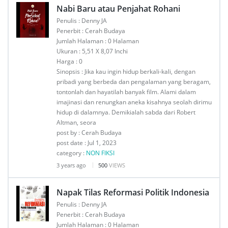
Nabi Baru atau Penjahat Rohani
Penulis : Denny JA
Penerbit : Cerah Budaya
Jumlah Halaman : 0 Halaman
Ukuran : 5,51 X 8,07 Inchi
Harga : 0
Sinopsis : Jika kau ingin hidup berkali-kali, dengan
pribadi yang berbeda dan pengalaman yang beragam,
tontonlah dan hayatilah banyak film. Alami dalam
imajinasi dan renungkan aneka kisahnya seolah dirimu
hidup di dalamnya. Demikialah sabda dari Robert
Altman, seora
post by : Cerah Budaya
post date : Jul 1, 2023
category :
NON FIKSI
3 years ago
500
VIEWS
Napak Tilas Reformasi Politik Indonesia
Penulis : Denny JA
Penerbit : Cerah Budaya
Jumlah Halaman : 0 Halaman