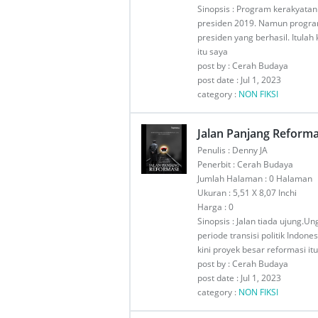
Sinopsis : Program kerakyatan
presiden 2019. Namun progr
presiden yang berhasil. Itulah
itu saya
post by : Cerah Budaya
post date : Jul 1, 2023
category :
NON FIKSI
Jalan Panjang Reforma
Penulis : Denny JA
Penerbit : Cerah Budaya
Jumlah Halaman : 0 Halaman
Ukuran : 5,51 X 8,07 Inchi
Harga : 0
Sinopsis : Jalan tiada ujung.
periode transisi politik Indon
kini proyek besar reformasi i
post by : Cerah Budaya
post date : Jul 1, 2023
category :
NON FIKSI