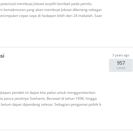
 potensial membuat Jokowi terpilih kembali pada pemilu
am kemakmuran yang akan membuat Jokowi dikenang sebagai
 kesimpulan cepat saya di hadapan lebih dari 24 makalah. Saat
si
3 years ago
957
VIEWS
Ungkapan pendek ini dapat kita pakai untuk menggambarkan
esia pasca jatuhnya Soeharto. Berawal di tahun 1998, hingga
tu belum dapat dipandang selesai. Sebagian pengamat politik b