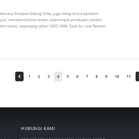
Raksasa Ilmuwan bidang fisika, juga hidup di era pandemi.
Plague’, menelan korban tewas seperempat penduduk London.
don tewas, sepanjang tahun 1665-1666. Saat itu, usia Newton
1
2
3
4
5
6
7
8
9
10
11
HUBUNGI KAMI