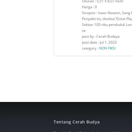
Ukuran : 5,51 X 8,07 Inchi
Harga : 0
Sinopsis : Isaac Newton, Sang 
Penyakit itu, disebut ‘Great 
Sekitar 100 ribu penduduk Lon
se
post by : Cerah Budaya
post date : Jul 1, 2023
category :
NON FIKSI
Tentang Cerah Budya