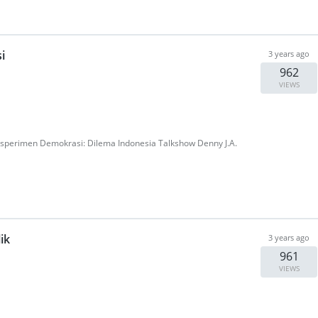
i
3 years ago
962
VIEWS
ksperimen Demokrasi: Dilema Indonesia Talkshow Denny J.A.
ik
3 years ago
961
VIEWS