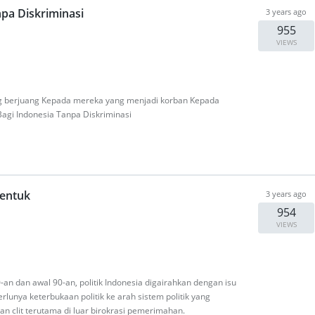
pa Diskriminasi
3 years ago
955
VIEWS
ng berjuang Kepada mereka yang menjadi korban Kepada
agi Indonesia Tanpa Diskriminasi
Bentuk
3 years ago
954
VIEWS
-an dan awal 90-an, politik Indonesia digairahkan dengan isu
erlunya keterbukaan politik ke arah sistem politik yang
an clit terutama di luar birokrasi pemerimahan.