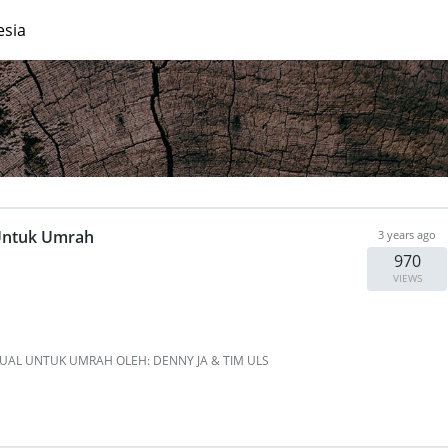
esia
 Untuk Umrah
3 years ago
970
VIEWS
ITUAL UNTUK UMRAH OLEH: DENNY JA & TIM ULS