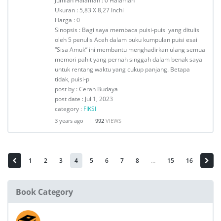
Jumlah Halaman : 0 Halaman
Ukuran : 5,83 X 8,27 Inchi
Harga : 0
Sinopsis : Bagi saya membaca puisi-puisi yang ditulis
oleh 5 penulis Aceh dalam buku kumpulan puisi esai
“Sisa Amuk” ini membantu menghadirkan ulang semua
memori pahit yang pernah singgah dalam benak saya
untuk rentang waktu yang cukup panjang. Betapa
tidak, puisi-p
post by : Cerah Budaya
post date : Jul 1, 2023
category :
FIKSI
3 years ago
992
VIEWS
1
2
3
4
5
6
7
8
...
15
16
Book Category