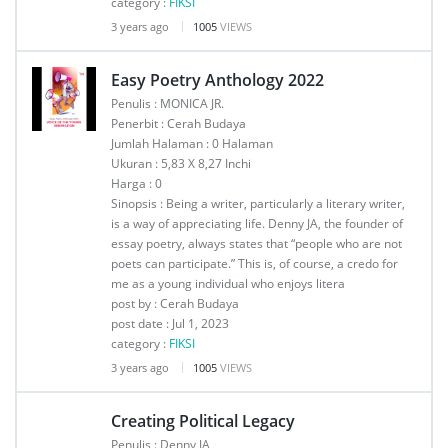
category :
FIKSI
3 years ago
1005
VIEWS
Easy Poetry Anthology 2022
Penulis : MONICA JR.
Penerbit : Cerah Budaya
Jumlah Halaman : 0 Halaman
Ukuran : 5,83 X 8,27 Inchi
Harga : 0
Sinopsis : Being a writer, particularly a literary writer,
is a way of appreciating life. Denny JA, the founder of
essay poetry, always states that “people who are not
poets can participate.” This is, of course, a credo for
me as a young individual who enjoys litera
post by : Cerah Budaya
post date : Jul 1, 2023
category :
FIKSI
3 years ago
1005
VIEWS
Creating Political Legacy
Penulis : Denny JA