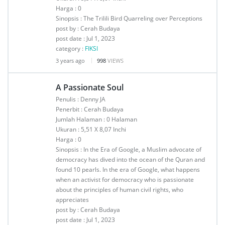
Harga : 0
Sinopsis : The Trilili Bird Quarreling over Perceptions
post by : Cerah Budaya
post date : Jul 1, 2023
category :
FIKSI
3 years ago
998
VIEWS
A Passionate Soul
Penulis : Denny JA
Penerbit : Cerah Budaya
Jumlah Halaman : 0 Halaman
Ukuran : 5,51 X 8,07 Inchi
Harga : 0
Sinopsis : In the Era of Google, a Muslim advocate of
democracy has dived into the ocean of the Quran and
found 10 pearls. In the era of Google, what happens
when an activist for democracy who is passionate
about the principles of human civil rights, who
appreciates
post by : Cerah Budaya
post date : Jul 1, 2023