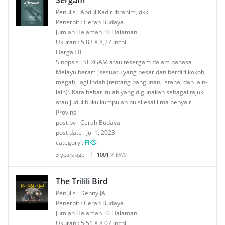
Sergam
Penulis : Abdul Kadir Ibrahim, dkk
Penerbit : Cerah Budaya
Jumlah Halaman : 0 Halaman
Ukuran : 5,83 X 8,27 Inchi
Harga : 0
Sinopsis : SERGAM atau tesergam dalam bahasa
Melayu berarti ‘sesuatu yang besar dan berdiri kokoh,
megah, lagi indah (tentang bangunan, istana, dan lain-
lain)’. Kata hebat itulah yang digunakan sebagai tajuk
atau judul buku kumpulan puisi esai lima penyair
Provinsi
post by : Cerah Budaya
post date : Jul 1, 2023
category :
FIKSI
3 years ago
1001
VIEWS
The Trilili Bird
Penulis : Denny JA
Penerbit : Cerah Budaya
Jumlah Halaman : 0 Halaman
Ukuran : 5,51 X 8,07 Inchi